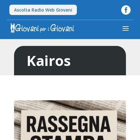

Ascolta Radio Web Giovani
a
Kairos