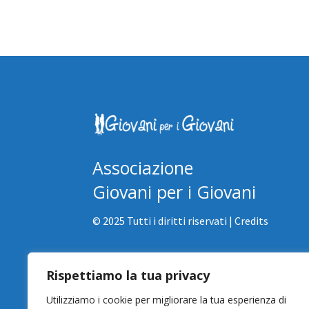
Associazione
Giovani per i Giovani
© 2025 Tutti i diritti riservati |
Credits
Via Vittorio Emanuele n 85, 95049 | Vizzini (CT)
Rispettiamo la tua privacy
info@giovaniperigiovani.it
Utilizziamo i cookie per migliorare la tua esperienza di
+39 0933 5 84 20