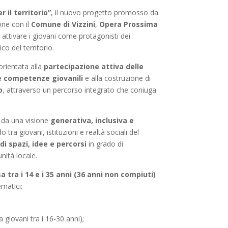
r il territorio”
, il nuovo progetto promosso da
one con il
Comune di Vizzini
,
Opera Prossima
di attivare i giovani come protagonisti dei
co del territorio.
 orientata alla
partecipazione attiva delle
le competenze giovanili
e alla costruzione di
o
, attraverso un percorso integrato che coniuga
da una visione
generativa, inclusiva e
do tra giovani, istituzioni e realtà sociali del
i spazi, idee e percorsi
in grado di
nità locale.
 tra i 14 e i 35 anni (36 anni non compiuti)
ematici:
 giovani tra i 16-30 anni);