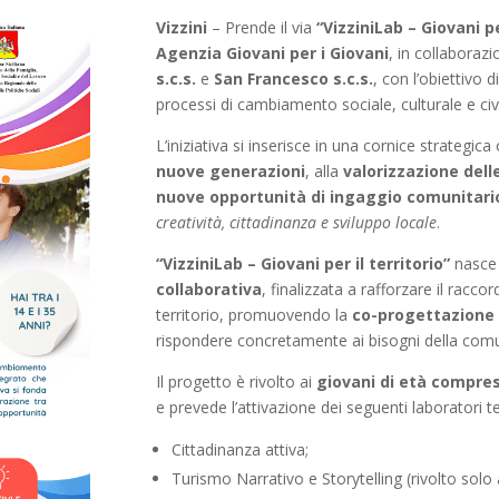
Vizzini
– Prende il via
“VizziniLab – Giovani pe
Agenzia Giovani per i Giovani
, in collaborazi
s.c.s.
e
San Francesco s.c.s.
, con l’obiettivo 
processi di cambiamento sociale, culturale e civi
L’iniziativa si inserisce in una cornice strategica
nuove generazioni
, alla
valorizzazione del
nuove opportunità di ingaggio comunitari
creatività, cittadinanza e sviluppo locale
.
“VizziniLab – Giovani per il territorio”
nasce 
collaborativa
, finalizzata a rafforzare il raccor
territorio, promuovendo la
co-progettazione d
rispondere concretamente ai bisogni della comu
Il progetto è rivolto ai
giovani di età compresa
e prevede l’attivazione dei seguenti laboratori t
Cittadinanza attiva;
Turismo Narrativo e Storytelling (rivolto solo a