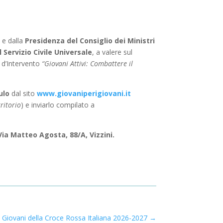
a
e dalla
Presidenza del Consiglio dei Ministri
l Servizio Civile Universale
, a valere sul
a d’Intervento
“Giovani Attivi: Combattere il
ulo
dal sito
www.giovaniperigiovani.it
rritorio
) e inviarlo compilato a
Via Matteo Agosta, 88/A, Vizzini.
Giovani della Croce Rossa Italiana 2026-2027
→