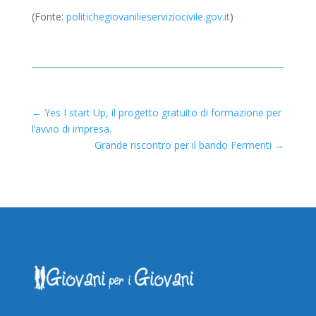
(Fonte:
politichegiovanilieserviziocivile.gov.it
)
←
Yes I start Up, il progetto gratuito di formazione per
l’avvio di impresa.
Grande riscontro per il bando Fermenti
→