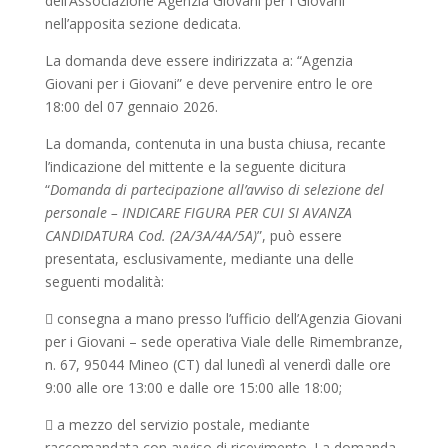
dell’Associazione Agenzia Giovani per i Giovani
nell’apposita sezione dedicata.
La domanda deve essere indirizzata a: “Agenzia
Giovani per i Giovani” e deve pervenire entro le ore
18:00 del 07 gennaio 2026.
La domanda, contenuta in una busta chiusa, recante
l’indicazione del mittente e la seguente dicitura
“
Domanda di partecipazione all’avviso di selezione del
personale – INDICARE FIGURA PER CUI SI AVANZA
CANDIDATURA Cod. (2A/3A/4A/5A)
”, può essere
presentata, esclusivamente, mediante una delle
seguenti modalità:
 consegna a mano presso l’ufficio dell’Agenzia Giovani
per i Giovani – sede operativa Viale delle Rimembranze,
n. 67, 95044 Mineo (CT) dal lunedì al venerdì dalle ore
9:00 alle ore 13:00 e dalle ore 15:00 alle 18:00;
 a mezzo del servizio postale, mediante
raccomandata con avviso di ricevimento. La domanda