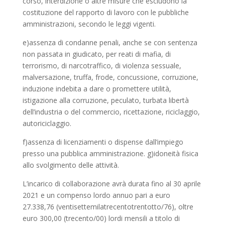
corso, interdizione o altre misure che escludono la
costituzione del rapporto di lavoro con le pubbliche
amministrazioni, secondo le leggi vigenti.
e)assenza di condanne penali, anche se con sentenza
non passata in giudicato, per reati di mafia, di
terrorismo, di narcotraffico, di violenza sessuale,
malversazione, truffa, frode, concussione, corruzione,
induzione indebita a dare o promettere utilità,
istigazione alla corruzione, peculato, turbata libertà
dell’industria o del commercio, ricettazione, riciclaggio,
autoriciclaggio.
f)assenza di licenziamenti o dispense dall’impiego
presso una pubblica amministrazione. g)idoneità fisica
allo svolgimento delle attività.
L’incarico di collaborazione avrà durata fino al 30 aprile
2021 e un compenso lordo annuo pari a euro
27.338,76 (ventisettemilatrecentotrentotto/76), oltre
euro 300,00 (trecento/00) lordi mensili a titolo di