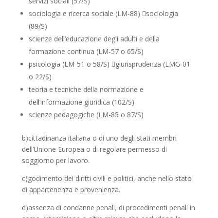
servizi sociali (57/S)
sociologia e ricerca sociale (LM‐88) sociologia
(89/S)
scienze dell’educazione degli adulti e della
formazione continua (LM‐57 o 65/S)
psicologia (LM‐51 o 58/S) giurisprudenza (LMG‐01
o 22/S)
teoria e tecniche della normazione e
dell’informazione giuridica (102/S)
scienze pedagogiche (LM‐85 o 87/S)
b)cittadinanza italiana o di uno degli stati membri
dell’Unione Europea o di regolare permesso di
soggiorno per lavoro.
c)godimento dei diritti civili e politici, anche nello stato
di appartenenza e provenienza.
d)assenza di condanne penali, di procedimenti penali in