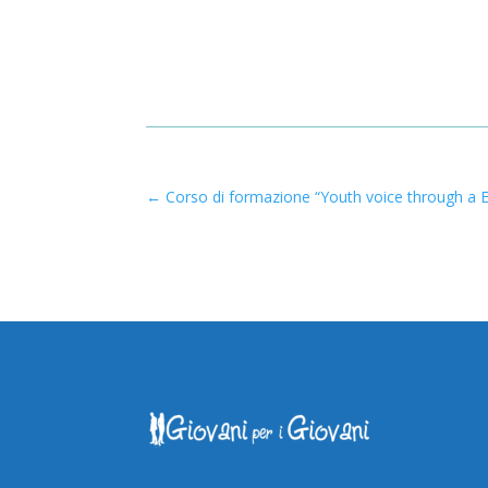
←
Corso di formazione “Youth voice through a E