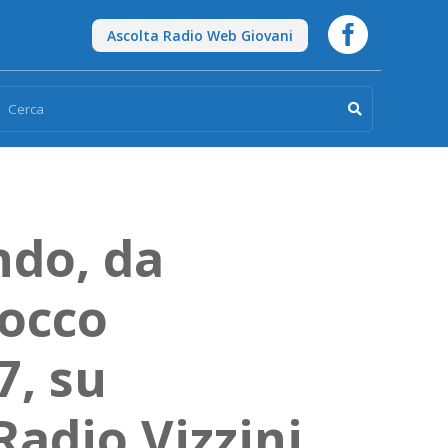

Ascolta Radio Web Giovani

ndo, da
rocco
7, su
adio Vizzini