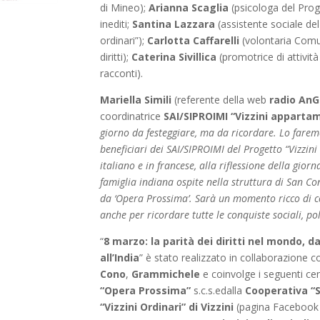
di Mineo);
Arianna Scaglia
(psicologa del Prog
inediti;
Santina Lazzara
(assistente sociale de
ordinari”);
Carlotta Caffarelli
(volontaria Comune
diritti);
Caterina Sivillica
(promotrice di attività 
racconti).
Mariella Simili
(referente della web
radio AnG
coordinatrice
SAI/SIPROIMI “Vizzini apparta
giorno da festeggiare, ma da ricordare. Lo faremo
beneficiari dei SAI/SIPROIMI del Progetto “Vizzini
italiano e in francese, alla riflessione della gior
famiglia indiana ospite nella struttura di San Con
da ‘Opera Prossima’. Sarà un momento ricco di co
anche per ricordare tutte le conquiste sociali, p
“
8 marzo: la parità dei diritti nel mondo, d
all’India
” è stato realizzato in collaborazione 
Cono
,
Grammichele
e coinvolge i seguenti ce
“Opera Prossima”
s.c.s.edalla
Cooperativa “
“Vizzini Ordinari” di Vizzini
(pagina Faceboo