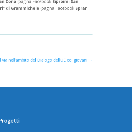
San Cono
(pagina Facebook
Siproimi San
ari” di Grammichele
(pagina Facebook
Sprar
 via nell’ambito del Dialogo dell’UE coi giovani
→
Progetti