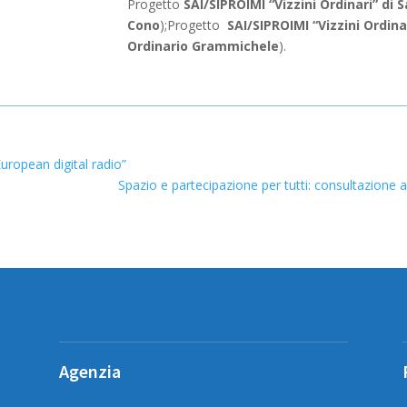
Progetto
SAI/SIPROIMI “Vizzini Ordinari” di 
Cono
);Progetto
SAI/SIPROIMI “Vizzini Ordin
Ordinario Grammichele
).
uropean digital radio”
Spazio e partecipazione per tutti: consultazione al
Agenzia