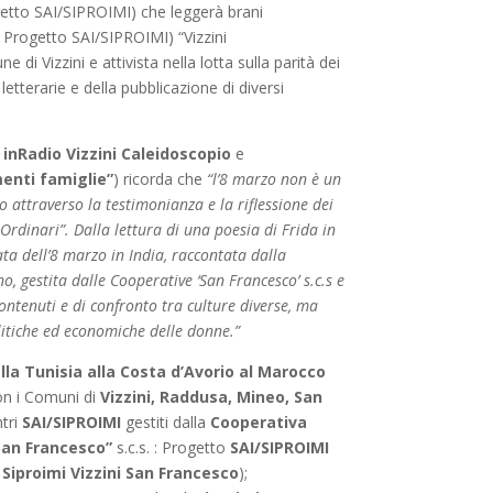
etto SAI/SIPROIMI) che leggerà brani
l Progetto SAI/SIPROIMI) “Vizzini
 di Vizzini e attivista nella lotta sulla parità dei
letterarie e della pubblicazione di diversi
 inRadio Vizzini Caleidoscopio
e
menti famiglie”
) ricorda che
“l’8 marzo non è un
 attraverso la testimonianza e la riflessione dei
 Ordinari”. Dalla lettura di una poesia di Frida in
nata dell’8 marzo in India, raccontata dalla
o, gestita dalle Cooperative ‘San Francesco’ s.c.s e
ntenuti e di confronto tra culture diverse, ma
olitiche ed economiche delle donne.”
alla Tunisia alla Costa d’Avorio al Marocco
con i Comuni di
Vizzini, Raddusa, Mineo, San
ntri
SAI/SIPROIMI
gestiti dalla
Cooperativa
San Francesco”
s.c.s. : Progetto
SAI/SIPROIMI
k
Siproimi Vizzini San Francesco
);