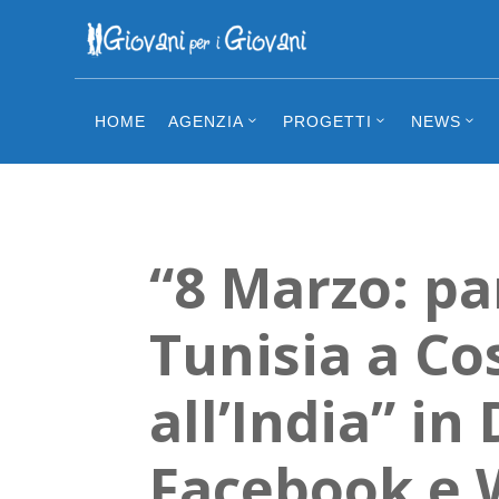
HOME
AGENZIA
PROGETTI
NEWS
“8 Marzo: pa
Tunisia a Co
all’India” in 
Facebook e W