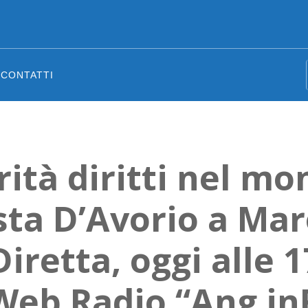
CONTATTI
rità diritti nel mo
sta D’Avorio a Ma
Diretta, oggi alle 1
eb Radio “Ang inR