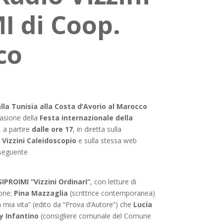
I di Coop.
co
alla Tunisia alla Costa d’Avorio al Marocco
ccasione della
Festa internazionale della
, a partire
dalle ore 17
, in diretta sulla
 Vizzini Caleidoscopio
e sulla stessa web
l seguente
IPROIMI “Vizzini Ordinari”
, con letture di
ione;
Pina Mazzaglia
(scrittrice contemporanea)
la mia vita” (edito da “Prova d’Autore”) che
Lucia
y Infantino
(consigliere comunale del Comune