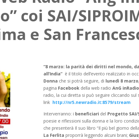
o” coi SAI/SIPROIM
ima e San Frances
“8 marzo: la parità dei diritti nel mondo, d
all’India”
è il titolo dell’evento realizzato in o
Donna
che si potrà seguire, di
lunedì 8 marzo
pagina
Facebook
della web radio
AnG inRadio
radio, la cui diretta si può seguire cliccando su
link
http://nr5.newradio.it:8579/stream
Interverranno: i
beneficiari
del
Progetto SAI/S
poesie e riflessioni sulla donna e la loro condiz
che presenterà Il suo libro “Il più bel giorno del
La Ferlita
proporrà leggendo alcuni brani;
Gius